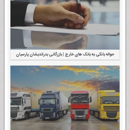
حواله‌ بانکی به بانک های خارج | بازرگانی بدراندیشان پارسیان