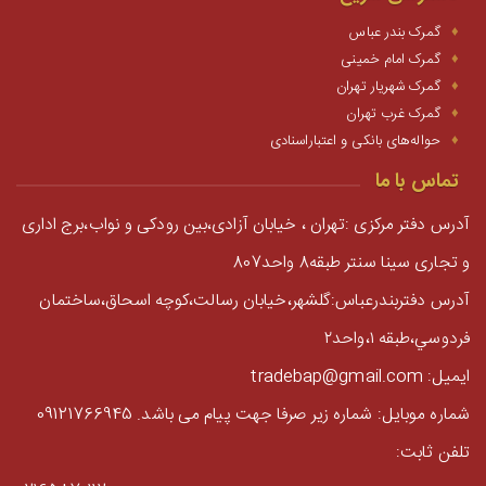
گمرک بندر عباس
گمرک امام خمینی
گمرک شهریار تهران
گمرک غرب تهران
حواله‌های بانکی و اعتباراسنادی
تماس با ما
آدرس دفتر مرکزی :تهران ، خیابان آزادی،بین رودکی و نواب،برج اداری
و تجاری سینا سنتر طبقه8 واحد807
آدرس دفتربندرعباس:گلشهر،خيابان رسالت،كوچه اسحاق،ساختمان
فردوسي،طبقه ١،واحد٢
ایمیل: tradebap@gmail.com
شماره موبایل: شماره زیر صرفا جهت پیام می باشد. 09121766945
تلفن ثابت: