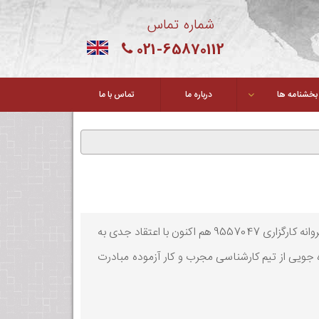
شماره تماس
021-65870112
بخشنامه ها
درباره ما
تماس با ما
به شماره ثبت ۴۴۴۵۹۹ بامجوز رسمی حق العملکاری از گمرک ایران به شماره پروانه کارگزاری 9557047 هم‌ اکنون با اعتقاد جدی به
 جویی از تیم کارشناسی مجرب و کار آزموده مبادرت