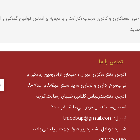
 حق العملکاری و کادری مجرب ،کارآمد و با تجربه بر اساس قوانین گمرکی و ا
ماید .
تماس با ما
آدرس دفتر مرکزی :تهران ، خیابان آزادی،بین رودکی و
نواب،برج اداری و تجاری سینا سنتر طبقه8 واحد807
آدرس دفتربندرعباس:گلشهر،خيابان رسالت،كوچه
اسحاق،ساختمان فردوسي،طبقه ١،واحد٢
ایمیل: tradebap@gmail.com
شماره موبایل: شماره زیر صرفا جهت پیام می باشد.