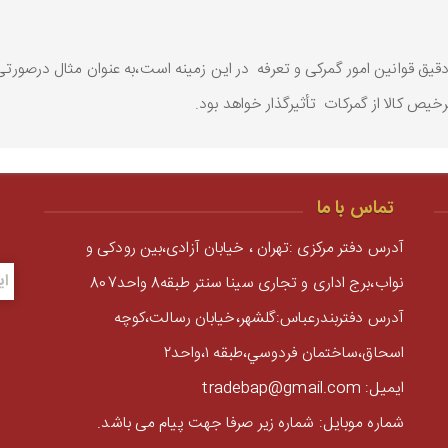
ق قوانین امور گمرکی و تعرفه در این زمینه است،به عنوان مثال درصورتی که
یص کالا از گمرکات تأثیرگذار خواهد بود.
تماس با ما
آدرس دفتر مرکزی :تهران ، خیابان آزادی،بین رودکی و
نواب،برج اداری و تجاری سینا سنتر طبقه8 واحد807
آدرس دفتربندرعباس:گلشهر،خيابان رسالت،كوچه
اسحاق،ساختمان فردوسي،طبقه ١،واحد٢
ایمیل: tradebap@gmail.com
شماره موبایل: شماره زیر صرفا جهت پیام می باشد.