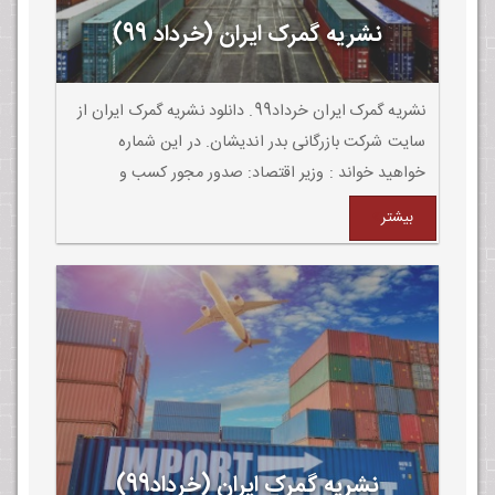
نشریه گمرک ایران (خرداد 99)
نشریه گمرک ایران خرداد99. دانلود نشریه گمرک ایران از
سایت شرکت بازرگانی بدر اندیشان. در این شماره
خواهید خواند : وزیر اقتصاد: صدور مجور کسب و
کارنباید بیش از 3 روز طول بکشد،در غیر اینصورت باید به
بیشتر
سـامانه شـماره۱۸۶۶ شـکایت کنـد.
نشریه گمرک ایران (خرداد99)