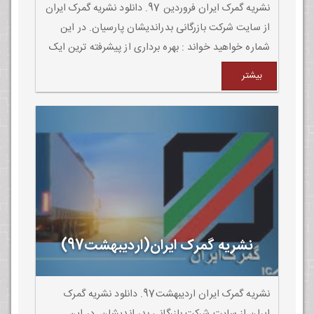
نشریه گمرک ایران فروردین 97. دانلود نشریه گمرک ایران
از سایت شرکت بازرگانی بدراندیشان پارسیان. در این
شماره خواهید خواند : بهره برداری از پیشرفته ترین ایک
سری کامیونی در گمرک شهیدرجایی بندرعباس. خودداری
بیشتر
گمرک از پذیرش اسناد کلی گویی شده در مورد ارزش و
تعر ...
نشریه گمرک ایران(اردیبهشت97)
نشریه گمرک ایران اردیبهشت97. دانلود نشریه گمرک