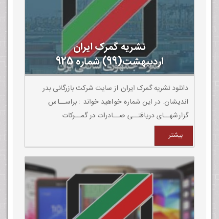
نشریه گمرک ایران
اردیبهشت(99) شماره 925
دانلود نشریه گمرک ایران از سایت شرکت بازرگانی بدر
اندیشان. در این شماره خواهید خواند : براســاس
گزارشهــای دریافتــی صــادرات در گمــرکات
هزمــزگان،گمــرکات مازنــدران و گیــان نســبت بــه
بیشتر
مــدت مشــابه ســال قبــل بــا افزایش همراه بوده .