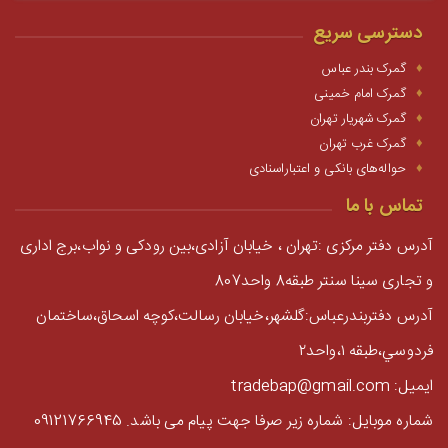
دسترسی سریع
گمرک بندر عباس
گمرک امام خمینی
گمرک شهریار تهران
گمرک غرب تهران
حواله‌های بانکی و اعتباراسنادی
تماس با ما
آدرس دفتر مرکزی :تهران ، خیابان آزادی،بین رودکی و نواب،برج اداری
و تجاری سینا سنتر طبقه8 واحد807
آدرس دفتربندرعباس:گلشهر،خيابان رسالت،كوچه اسحاق،ساختمان
فردوسي،طبقه ١،واحد٢
ایمیل: tradebap@gmail.com
شماره موبایل: شماره زیر صرفا جهت پیام می باشد. 09121766945