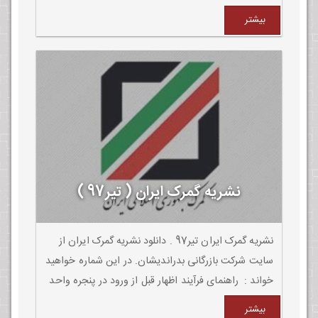
در گمرکات دوغارون و سرخس. همکاری ایران با
بیشتر
کشورهای اروپایی توسعه می یابد.
نشریه گمرک ایران ( تیر97 )
نشریه گمرک ایران تیر97 . دانلود نشریه گمرک ایران از
سایت شرکت بازرگانی بدراندیشان. در این شماره خواهید
خواند : راهنمای فرآیند اظهار قبل از ورود در پنجره واحد
تجارت فرامرزی. تبیین مفهوم گمرک دیجیتال در اجالس
بیشتر