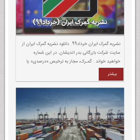
نشریه گمرک ایران (خرداد99)
نشریه گمرک ایران خرداد99. دانلود نشریه گمرک ایران از
سایت شرکت بازرگانی بدر اندیشان. در این شماره
خواهید خواند : گمـرک، مجاز به ترخیص »درصدی« یا
»کامـل« کالا های » در صف تخصیص ارز « نیسـت و
بیشتر
کالاهای » در صـف تأمین ارز ترخیص می شوند.